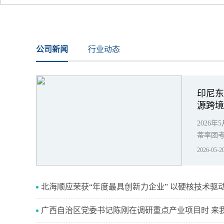
公司新闻
行业动态
印尼东
源跨
2026
蒂率团
链合作
2026-05-2
北海顺应荣获“年度最具创新力企业” 以硬核技术驱