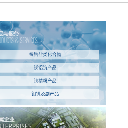
镍钴盐类化合物
镁铝钪产品
铁精粉产品
钼钒及副产品