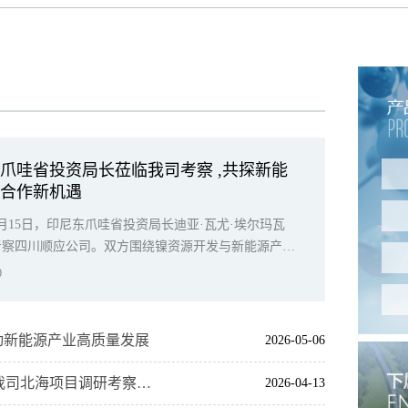
爪哇省投资局长莅临我司考察 ,共探新能
境合作新机遇
年5月15日，印尼东爪哇省投资局长迪亚·瓦尤·埃尔玛瓦
考察四川顺应公司。双方围绕镍资源开发与新能源产业
深入交流，探讨跨境合作潜力。
0
动新能源产业高质量发展
2026-05-06
广西自治区党委书记陈刚在调研重点产业项目时 来我司北海项目调研考察，强调政企协同破难题 推动北海顺应新能源材料项目尽早投产
2026-04-13